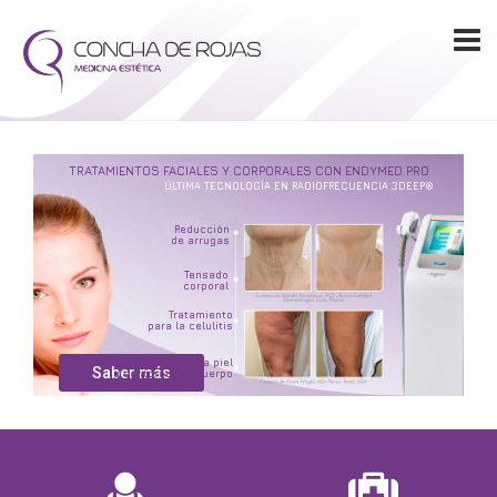
TRATAMIENTOS FACIALES Y CORPORALES CON
ENDYMED PRO
ÚLTIMA TECNOLOGÍA EN RADIOFRECUENCIA 3DEEP®
Reducción
de arrugas
Tensado
corporal
Tratamiento
para la celulitis
Firmeza en la piel
Saber más
y contorno del cuerpo